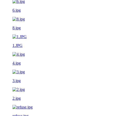
6.jpg
8.jpg
1.JPG
4.jpg
3.jpg
2.jpg
refuse.jpg